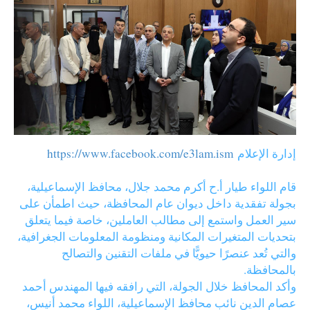
إدارة
الإعلام
https://www.facebook.com/e3lam.ism
قام اللواء طيار أ.ح أكرم محمد جلال، محافظ الإسماعيلية،
بجولة تفقدية داخل ديوان عام المحافظة، حيث اطمأن على
سير العمل واستمع إلى مطالب العاملين، خاصة فيما يتعلق
بتحديات المتغيرات المكانية ومنظومة المعلومات الجغرافية،
والتي تُعد عنصرًا حيويًّا في ملفات التقنين والتصالح
بالمحافظة.
وأكد المحافظ خلال الجولة، التي رافقه فيها المهندس أحمد
عصام الدين نائب محافظ الإسماعيلية، اللواء محمد أنيس،