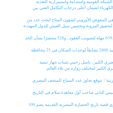
 الشبكة القومية واستدامة واستمرارية التغذية
 الكهرباء لضمان أعلى درجات التكامل الفني بين
 تلتقي المفوض الأوروبي لشؤون المناخ لبحث عدد من
ة لتحقيق المرونة وتحسين سبل العيش للدول المهددة
لتطبيق قانون العمل الجديد.. وزارة العمل مستمرة في حملات المتابعة: تفتيش جديد على 1259 منشأة خلال 4 أيام فقط..639 مهلة لتصويب العقود.. و528 محضرًا بشأن الحد
وزيرة التنمية المحلية تستعرض تقريراً حول أبرز جهود وحدة السكان المركزية خلال شهر أكتوبر 2025.. د. منال عوض: تنفيذ 2800 نشاطاً لوحدات السكان في 25 محافظة
صري الكبير.. باسل رحمي:شباب جهاز تنمية
 الكبير لمختلف زواره من بلاد العالم.
بية": نتوقع تجاوز عدد السياح للمتحف المصري
سيس الثاني صاحب أول معاهدة سلام في التاريخ.
بلومبرج الشرق: افتتاح المتحف المصري الكبير.. استثمار بمليار دولار لتعزيز السياحة والاقتصاد ..أكبر متحف في العالم يروي قصة تاريخ الحضارة المصرية القديمة يضم 100