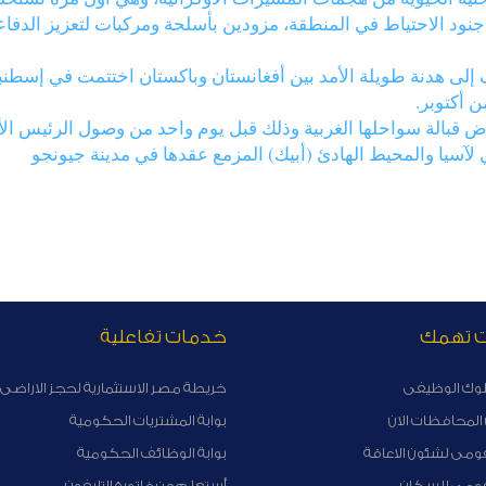
راد المحيطة بسانت بطرسبرج، تم نشر 105 من جنود الاحتياط في المنطقة، مزودين بأسلحة ومرك
هدف إلى هدنة طويلة الأمد بين أفغانستان وباكستان اختتمت في إس
 أكتوبر.
ض قبالة سواحلها الغربية وذلك قبل يوم واحد من وصول الرئيس الأم
لآسيا والمحيط الهادئ (أبيك) المزمع عقدها في مدينة جيونجو
ت تهمك
خدمات تفاعلية
لوك الوظيفى
خريطة مصر الاستثمارية لحجز الاراضى 
لمحافظات الان
بوابة المشتريات الحكومية
ومى لشئون الاعاقة
بوابة الوظائف الحكومية
قومى للسكان
أستعلم عن فاتورة التليفون