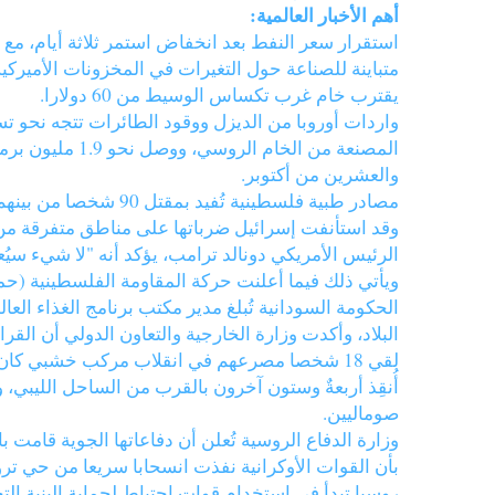
أهم الأخبار العالمية:
استقرار سعر النفط بعد انخفاض استمر ثلاثة أيام، مع ت
يقترب خام غرب تكساس الوسيط من 60 دولارا.
واردات أوروبا من الديزل ووقود الطائرات تتجه نحو ت
المصنعة من الخ
والعشرين من أكتوبر.
وقد استأنفت إسرائيل ضرباتها على مناطق متفرقة من 
الرئيس الأمريكي دونالد ترامب، يؤكد أنه "لا شيء س
ويأتي ذلك فيما أعلنت حركة المقاومة الفلسطينية (ح
البلاد، وأكدت وزارة الخارجية والتعاون الدولي أن القر
لقي 18 شخصا مصرعهم في انقلاب مركب خشبي كان
صوماليين.
بأن القوات الأوكرانية نفذت انسحابا سريعا من حي ترو
روسيا تبدأ في استخدام قوات احتياط لحماية البنية ا