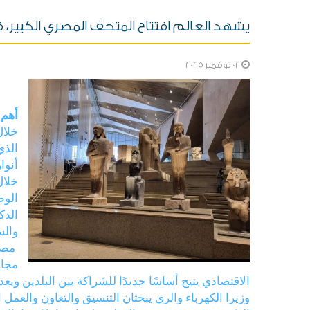
يشهد العالم افتتاح المتحف المصري الكبير،
02 نوفمبر 2025
أهم 
خلال
الذي
أنوا
خلال
الوط
الدك
والس
︎ مص
مجال
الاقتصادي يتيح أساسًا جديدًا للشراكة بين البلدين ويع
وزيرا الكهرباء والري يبحثان التنسيق والتعاون والعم