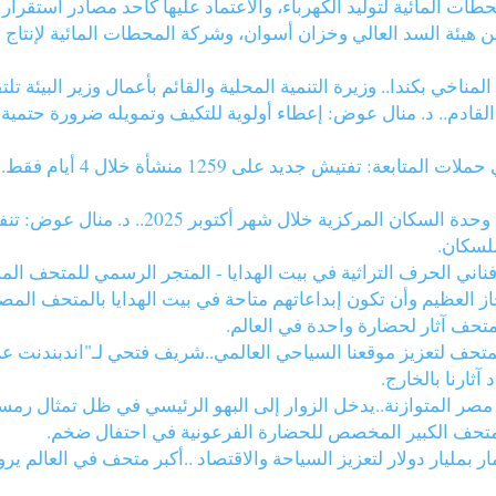
حطات المائية لتوليد الكهرباء، والاعتماد عليها كأحد مصادر استقرار
بين هيئة السد العالي وخزان أسوان، وشركة المحطات المائية لإنتاج
مناخي بكندا.. وزيرة التنمية المحلية والقائم بأعمال وزير البيئة
 القادم.. د. منال عوض: إعطاء أولوية للتكيف وتمويله ضرورة حتمي
اني الحرف التراثية في بيت الهدايا - المتجر الرسمي للمتحف الم
العظيم وأن تكون إبداعاتهم متاحة في بيت الهدايا بالمتحف المصري
تحف آثار لحضارة واحدة في العالم.
متحف لتعزيز موقعنا السياحي العالمي..شريف فتحي لـ"اندبندنت عر
مصر المتوازنة..يدخل الزوار إلى البهو الرئيسي في ظل تمثال رم