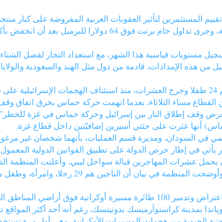
قييم المستثمرين لتأثير العقوبات الغربية المفروضة على كبار منتج
سجيل مستويات قياسية هذا الشهر، مع استعداد التجار لفصل الشتاء
ام الروسي، ووصل نحو 1.9 مليون برميل من هذه الإمدادات، قادمة من دول مثل الهند والسع
مصادر طبية فلسطينية تُفيد بمقتل 90 شخصا من بينهم 24 طفلا وجرح العشرات، منذ استئناف ال
القطاع مساء الثلاثاء، بعدما اتهمت حركة حماس بخرق اتفاق وقف إ
يُعرض وقف إطلاق النار بين إسرائيل وحركة حماس في غزة للخطر"
ماس) أنها عثرت على جثتي أسيرين إضافيّتين داخل قطاع غزة.
ار يأتي في إطار حرص الدولة على تطبيق القوانين الدولية المعمول ب
 يحمل عشرات المهاجرين قبالة سواحل ليبي، وأعلنت المنظمة الدول
وزارة الدفاع الروسية تُعلن أن دفاعاتها الجوية قامت باعتراض وتدمير 100 طائرة م
ياندا بمدينة كراسنوآرميسك بدونيتسك، رغم أنه أحد أكثر المواقع تح
لتحتية الحيوية من هجمات المسيرات الأوكرانية، وهي أول مرة تستخ