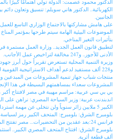
الدكتور محمود عصمت: الدولة تولي اهتمامًا كبيرًا بالم
الكهربائية.. الدكتور هاني سويلم: تنسيق وتعاون دائم 
الجانبين.
على هامش مشاركتها بالاجتماع الوزاري التاسع للعمل ال
الموضوعات البيئية الهامة سيتم طرحها بمؤتمر المناخ
بتأثيرات التغير المناخي.
الأدنى للأجور.. و247 مخالفة لتراخيص عمل الأجانب.
و228 ألف مستفيد لدعم أهداف الاستراتيجية القومية للسكان.
منتجات شباب جهاز تنمية المشروعات من المبدعين وفن
المشروعات سعداء بمساهمتهم البسيطة في هذا الإنجاز 
بي بي سي عربية: مراسم مهيبة في مصر لافتتاح أكبر م
اندبندنت عربية: وزير السياحة المصري: نراهن على ال
الكبير 5 ملايين زائر سنوياً ولن نتخلى عن مهمة استرداد آثارنا بالخارج.
بلومبرج الشرق: بلومبرج: المتحف الكبير رمز لسياسة 
فرانس 24:بعد عقدين من التحضيرات... مصر تفتتح المتحف الكبير المخصص للحضارة الفرعونية في احتفال ضخم.
ألف قطعة أثرية.