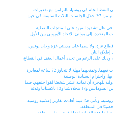
ي النفط الخام في روسيا، بالتزامن مع تقديرات
متباينة للصناعة حول التغيرات في المخزونات الأميركية، وجرى تداول خام برنت فوق 64 دولارا للبرميل بعد أن انخفض بأكثر من 2% خلال الجلسات الثلاث السابقة، في حين
 في ظل تشديد القيود على المنتجات النفطية
ودية والولايات المتحدة، إلى موانئ الاتحاد الأوروبي بين الأول
هجمات الإسرائيلية على قطاع غزة، ولا سيما على مدينتَي غزة وخان يونس،
طلاق النار.
، وذلك على الرغم من تجدد أعمال العنف في القطاع،
الحكومة السودانية تُبلغ مدير مكتب برنامج الغذاء العالمي في السودان، ومديرة قسم العمليات، بأنهما شخصان غير مرغوب فيهما، وتمنحهما مهلة لا تتجاوز 72 ساعة لمغادرة
ها، واحترام السيادة الوطنية.
ية للهجرة أن ثمانية عشر شخصًا لقوا حتفهم، فيما
أُنقِذ أربعةٌ وستون آخرون بالقرب من الساحل الليبي، وأوضحت المنظمة في بيان أن الناجين هم 29 رجلا، وامرأة، وطفل من السودانيين و18 بنجلادشيا و12 باكستانيا وثلاثة
سيرة أوكرانية فوق أراضي المناطق الروسية، ويأتي هذا فيما أفادت تقارير إعلامية روسية
صينًا في المنطقة.
دم فيها هذه القوات لهذا الغرض، وفي منطقة