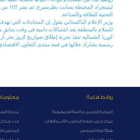
لينينج
التحتية للطاقة والصناعة.
وزير الإعلام الباكستاني يقول إن المحادثات التي ت
للسلام بالمنطقة بعد اشتباكات دامية في وقت سابق من
كوريا الشمالية تنفذ تجربة إطلاق صواريخ كروز بحر-أر
رسمية يشارك خلالها في قمة منتدى التعاون الاقتصادي 
روابط هامة
معلوما
الموقع الرسمى لرئاسة الجمهورية
مدونة الس
مركز تدريب علوم الحاسب الآلى واللغات
عدد سكان ا
هيئة قناة السوبس
المجلس الق
نادى الاسماعيلى
المجلس ال